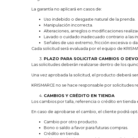
La garantía no aplicará en casos de:
Uso indebido o desgaste natural de la prenda.
Manipulación incorrecta.
Alteraciones, arreglos o modificaciones realiza
Lavado o cuidado inadecuado contrario a las in
Señales de uso extremo, fricción excesiva o d
Cada solicitud será evaluada por el equipo de KRISM
PLAZO PARA SOLICITAR CAMBIOS O DEV
Las solicitudes deberán realizarse dentro de los quinc
Una vez aprobada la solicitud, el producto deberá ser 
KRISMARCE no se hace responsable por solicitudes rea
CAMBIOS Y CRÉDITO EN TIENDA
Los cambios por talla, referencia o crédito en tienda 
En caso de aprobarse el cambio, el cliente podrá opt
Cambio por otro producto.
Bono o saldo a favor para futuras compras.
Crédito en tienda.