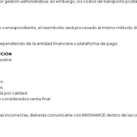
gestión administrativa; sin embargo, los costos de transporte podrán 
ión correspondiente, el reembolso será procesado al mismo método de
dependiendo de la entidad financiera o plataforma de pago.
UCIÓN
sobre:
o.
s.
a por calidad.
considerados venta final.
ias incorrectas, deberás comunicarte con KRISMARCE dentro de las cua