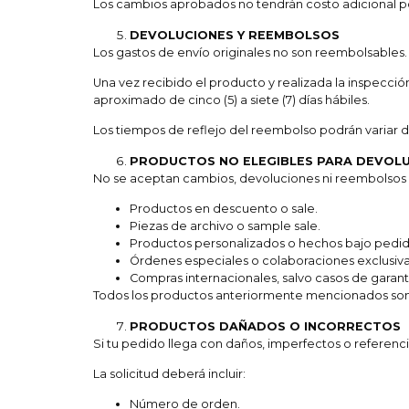
Los cambios aprobados no tendrán costo adicional por 
DEVOLUCIONES Y REEMBOLSOS
Los gastos de envío originales no son reembolsables.
Una vez recibido el producto y realizada la inspecc
aproximado de cinco (5) a siete (7) días hábiles.
Los tiempos de reflejo del reembolso podrán variar 
PRODUCTOS NO ELEGIBLES PARA DEVOL
No se aceptan cambios, devoluciones ni reembolsos 
Productos en descuento o sale.
Piezas de archivo o sample sale.
Productos personalizados o hechos bajo pedid
Órdenes especiales o colaboraciones exclusiva
Compras internacionales, salvo casos de garantí
Todos los productos anteriormente mencionados son 
PRODUCTOS DAÑADOS O INCORRECTOS
Si tu pedido llega con daños, imperfectos o referenc
La solicitud deberá incluir:
Número de orden.