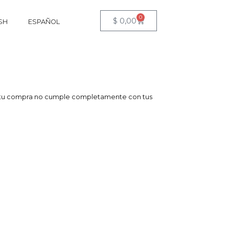
0
$
0,00
SH
ESPAÑOL
ón tu compra no cumple completamente con tus