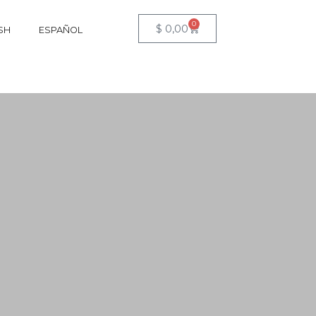
0
$
0,00
SH
ESPAÑOL